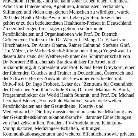
Prävention, Heilung - und sie kann sogar Leben retten. Um diese
Arbeit von Unternehmen, Agenturen, Journalisten, Verbänden,
Stiftungen und vielen engagierten Menschen zu würdigen, wurde
2007 der Health Media Award ins Leben gerufen. Inzwischen
gehört er zu den bedeutendsten Healthcare-Preisen in Deutschland.
Zu den bisherigen Preisträgern gehören so bekannte
Persönlichkeiten und Organisationen wie Prof. Dr. Dietrich
Grönemeyer, Professor Dr. Dr. Werner L. Mang, Dr. Eckart von
Hirschhausen, Dr. Auma Obama, Rainer Calmund, Stefanie Graf,
Tim Mälzer, die Michael-Stich-Stiftung oder Ranga Yogeshwar. In
diesem Jahr stand der Wettbewerb unter der Schirmherrschaft von
Dr. Norbert Blüm, ehemals Bundesminister für Arbeit und
Sozialordnung, Jurypräsident war Prof. Klaus-Peter Dreykorn, einer
der führenden Coaches und Trainer in Deutschland, Österreich und
der Schweiz. Bei der Auswahl der Gewinner entschieden mit:
Univ.-Prof. Dr. Ingo Froböse, Leiter des "Zentrums für Gesundheit"
der Deutschen Sporthochschule Köln, Dr. med. Mathias B. Bonk,
Programmdirektor des World Health Summit, und Prof. Dr. Michael
Leonhard Bienert, Hochschule Hannover, sowie viele weitere
Persönlichkeiten aus der Gesundheits-, Kreativ- und
Medienbranche. Die Jury musste eine repräsentative Mischung aus
der Gesundheitskommunikationsbranche - darunter Einreichungen
von Fachzeitschriften, Portalen, TV-Produktionen, Klinikum-
Multiplikatoren, Medizingesellschaften, Stiftungen,
Kommunikationsagenturen und weiteren öffentlichen sowie privaten